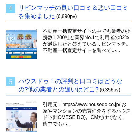
リビンマッチの良い口コミ＆悪い口コミ
を集めました
(6,890pv)
不動産一括査定サイトの中でも業者の提
携数1,200社と業界No.1で利用者の82%
が満足したと答えているリビンマッチ。
不動産一括査定サイトを調べてい...
ハウスドゥ！の評判と口コミはどうな
の?他の業者との違いはどこ?
(6,356pv)
引用元：https://www.housedo.co.jp/ お
家やマンションの売買仲介をするハウス
ドゥ(HOMESE DO)。CMだけでなく、
街中でもハ...