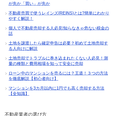
が先か「買い」が先か
不動産売買で使うレインズ(REINS)とは?簡単にわかり
やすく解説！
個人で不動産売却する人必見!知らなきゃ危ない税金の
話
土地を譲渡したら確定申告は必要？初めて土地売却す
る人向けに解説
土地売却でトラブルに巻き込まれたくない人必見！測
量の種類と費用相場を知って安全に売却
ローン中のマンションを売るには？王道！３つの方法
を徹底解説【初心者向け】
マンションを3カ月以内に1円でも高く売却する方法
【全知識】
不動産業者の選び方