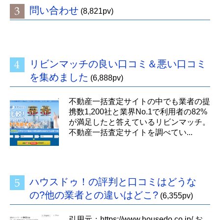
問い合わせ
(8,821pv)
リビンマッチの良い口コミ＆悪い口コミ
を集めました
(6,888pv)
不動産一括査定サイトの中でも業者の提
携数1,200社と業界No.1で利用者の82%
が満足したと答えているリビンマッチ。
不動産一括査定サイトを調べてい...
ハウスドゥ！の評判と口コミはどうな
の?他の業者との違いはどこ?
(6,355pv)
引用元：https://www.housedo.co.jp/ お