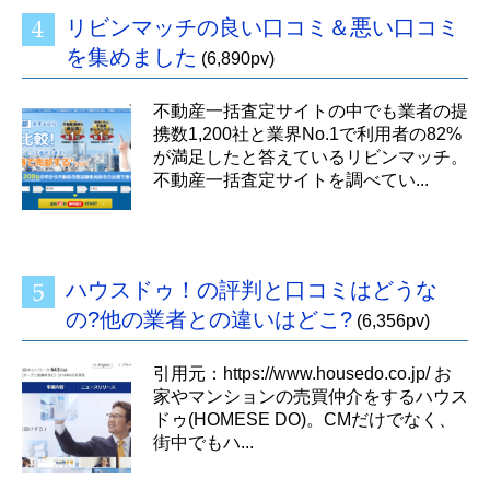
リビンマッチの良い口コミ＆悪い口コミ
を集めました
(6,890pv)
不動産一括査定サイトの中でも業者の提
携数1,200社と業界No.1で利用者の82%
が満足したと答えているリビンマッチ。
不動産一括査定サイトを調べてい...
ハウスドゥ！の評判と口コミはどうな
の?他の業者との違いはどこ?
(6,356pv)
引用元：https://www.housedo.co.jp/ お
家やマンションの売買仲介をするハウス
ドゥ(HOMESE DO)。CMだけでなく、
街中でもハ...